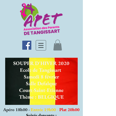
SOUPER D'HIVER 2020
Ecole de Tangissart
Samedi 8 février
Salle Defalque
Court-Saint-Etienne
Thème : BELGIQUE
Apéro 18h00 -
Entrée 19h00
-
Plat 20h00
Soirée dansante :